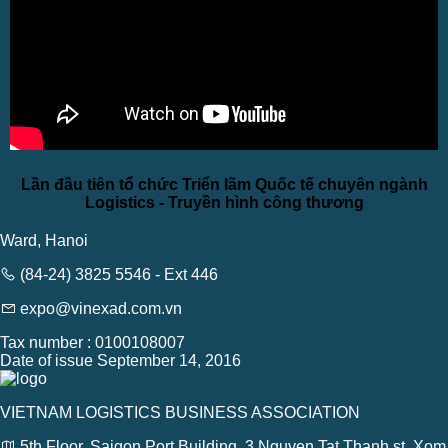
Lần đầu tiên tổ chức Triển lãm Quốc tế chuyên ngành
Logistics - Truyền hình công thương
Ward, Hanoi
(84-24) 3825 5546 - Ext 446
expo@vinexad.com.vn
Tax number : 0100108007
Date of issue September 14, 2016
VIETNAM LOGISTICS BUSINESS ASSOCIATION
5th Floor, Saigon Port Building, 3 Nguyen Tat Thanh st, Xom