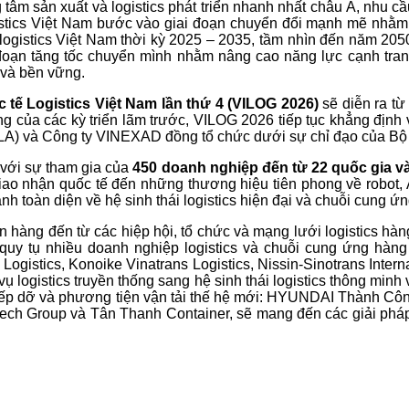
 tâm sản xuất và logistics phát triển nhanh nhất châu Á, nhu 
gistics Việt Nam bước vào giai đoạn chuyển đổi mạnh mẽ nhằm
gistics Việt Nam thời kỳ 2025 – 2035, tầm nhìn đến năm 2050 v
 đoạn tăng tốc chuyển mình nhằm nâng cao năng lực cạnh tran
 và bền vững.
c tế Logistics Việt Nam lần thứ 4 (VILOG 2026)
sẽ diễn ra t
ng của các kỳ triển lãm trước, VILOG 2026 tiếp tục khẳng định v
VLA) và Công ty VINEXAD đồng tổ chức dưới sự chỉ đạo của B
với sự tham gia của
450 doanh nghiệp đến từ 22 quốc gia và 
iao nhận quốc tế đến những thương hiệu tiên phong về robot, A
toàn diện về hệ sinh thái logistics hiện đại và chuỗi cung ứn
 hàng đến từ các hiệp hội, tổ chức và mạng lưới logistics hà
 tụ nhiều doanh nghiệp logistics và chuỗi cung ứng hàng
ogistics, Konoike Vinatrans Logistics, Nissin-Sinotrans Intern
logistics truyền thống sang hệ sinh thái logistics thông minh
bị xếp dỡ và phương tiện vận tải thế hệ mới: HYUNDAI Thành
ech Group và Tân Thanh Container, sẽ mang đến các giải pháp