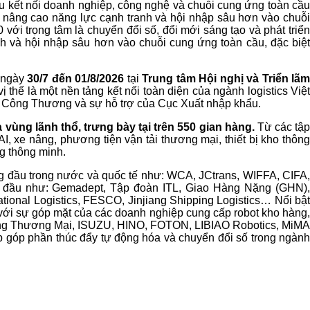
cầu kết nối doanh nghiệp, công nghệ và chuỗi cung ứng toàn cầu
 nâng cao năng lực cạnh tranh và hội nhập sâu hơn vào chuỗi
ới trọng tâm là chuyển đổi số, đổi mới sáng tạo và phát triển
h và hội nhập sâu hơn vào chuỗi cung ứng toàn cầu, đặc biệt
ừ ngày
30/7 đến 01/8/2026
tại
Trung tâm Hội nghị và Triển lã
ị thế là một nền tảng kết nối toàn diện của ngành logistics Việ
ộ Công Thương và sự hỗ trợ của Cục Xuất nhập khẩu.
vùng lãnh thổ, trưng bày tại trên 550 gian hàng.
Từ các tập
I, xe nâng, phương tiện vận tải thương mại, thiết bị kho thông
g thông minh.
ng đầu trong nước và quốc tế như: WCA, JCtrans, WIFFA, CIFA,
 đầu như: Gemadept, Tập đoàn ITL, Giao Hàng Nặng (GHN),
ational Logistics, FESCO, Jinjiang Shipping Logistics… Nổi bật
 với sự góp mặt của các doanh nghiệp cung cấp robot kho hàng,
 Công Thương Mại, ISUZU, HINO, FOTON, LIBIAO Robotics, MiMA
 góp phần thúc đẩy tự động hóa và chuyển đổi số trong ngành