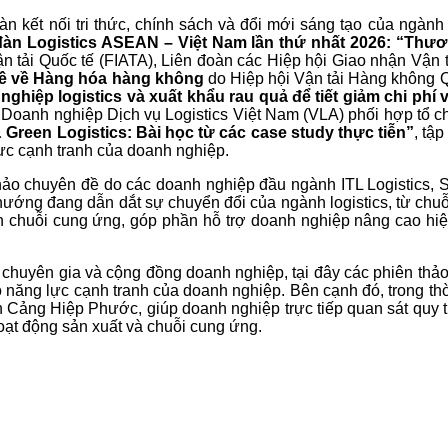
n kết nối tri thức, chính sách và đổi mới sáng tạo của ngành 
đàn Logistics ASEAN – Việt Nam lần thứ nhất 2026: “Thươn
n tải Quốc tế (FIATA), Liên đoàn các Hiệp hội Giao nhận Vận
ề về Hàng hóa hàng không
do Hiệp hội Vận tải Hàng không Qu
ghiệp logistics và xuất khẩu rau quả để tiết giảm chi phí 
oanh nghiệp Dịch vụ Logistics Việt Nam (VLA) phối hợp tổ chứ
Green Logistics: Bài học từ các case study thực tiễn”
, tậ
lực cạnh tranh của doanh nghiệp.
hảo chuyên đề do các doanh nghiệp đầu ngành ITL Logistics, S
ớng đang dẫn dắt sự chuyển đổi của ngành logistics, từ chuỗi 
h chuỗi cung ứng, góp phần hỗ trợ doanh nghiệp nâng cao hiệ
 chuyên gia và cộng đồng doanh nghiệp, tại đây các phiên thảo
 năng lực cạnh tranh của doanh nghiệp. Bên cạnh đó, trong thờ
n Cảng Hiệp Phước, giúp doanh nghiệp trực tiếp quan sát quy t
hoạt động sản xuất và chuỗi cung ứng.