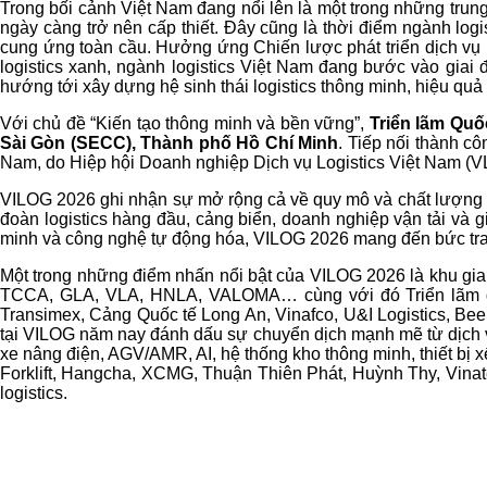
Trong bối cảnh Việt Nam đang nổi lên là một trong những trung
ngày càng trở nên cấp thiết. Đây cũng là thời điểm ngành lo
cung ứng toàn cầu. Hưởng ứng Chiến lược phát triển dịch vụ lo
logistics xanh, ngành logistics Việt Nam đang bước vào giai
hướng tới xây dựng hệ sinh thái logistics thông minh, hiệu quả
Với chủ đề “Kiến tạo thông minh và bền vững”,
Triển lãm Quố
Sài Gòn (SECC)
, Thành phố Hồ Chí Minh
. Tiếp nối thành cô
Nam, do Hiệp hội Doanh nghiệp Dịch vụ Logistics Việt Nam (
VILOG 2026 ghi nhận sự mở rộng cả về quy mô và chất lượng 
đoàn logistics hàng đầu, cảng biển, doanh nghiệp vận tải và g
minh và công nghệ tự động hóa, VILOG 2026 mang đến bức tranh 
Một trong những điểm nhấn nổi bật của VILOG 2026 là khu gian
TCCA, GLA, VLA, HNLA, VALOMA… cùng với đó Triển lãm quy
Transimex, Cảng Quốc tế Long An, Vinafco, U&I Logistics, Bee L
tại VILOG năm nay đánh dấu sự chuyển dịch mạnh mẽ từ dịch vụ 
xe nâng điện, AGV/AMR, AI, hệ thống kho thông minh, thiết 
Forklift, Hangcha, XCMG, Thuận Thiên Phát, Huỳnh Thy, Vinat
logistics.