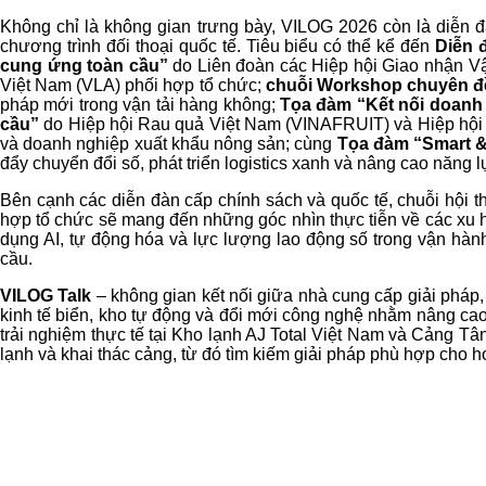
Không chỉ là không gian trưng bày, VILOG 2026 còn là diễn đà
chương trình đối thoại quốc tế. Tiêu biểu có thể kể đến
Diễn 
cung ứng toàn cầu”
do Liên đoàn các Hiệp hội Giao nhận Vậ
Việt Nam (VLA) phối hợp tổ chức;
chuỗi Workshop chuyên đ
pháp mới trong vận tải hàng không;
Tọa đàm “Kết nối doanh n
cầu”
do Hiệp hội Rau quả Việt Nam (VINAFRUIT) và Hiệp hội D
và doanh nghiệp xuất khẩu nông sản; cùng
Tọa đàm “Smart & 
đẩy chuyển đổi số, phát triển logistics xanh và nâng cao năng 
Bên cạnh các diễn đàn cấp chính sách và quốc tế, chuỗi hội t
hợp tổ chức sẽ mang đến những góc nhìn thực tiễn về các xu hư
dụng AI, tự động hóa và lực lượng lao động số trong vận hàn
cầu.
VILOG Talk
– không gian kết nối giữa nhà cung cấp giải pháp,
kinh tế biển, kho tự động và đổi mới công nghệ nhằm nâng cao
trải nghiệm thực tế tại Kho lạnh AJ Total Việt Nam và Cảng Tâ
lạnh và khai thác cảng, từ đó tìm kiếm giải pháp phù hợp cho 