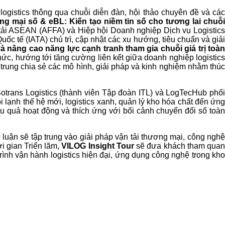
logistics thông qua chuỗi diễn đàn, hội thảo chuyên đề và các
g mại số & eBL: Kiến tạo niềm tin số cho tương lai chuỗi
 tải ASEAN (AFFA) và Hiệp hội Doanh nghiệp Dịch vụ Logistic
ốc tế (IATA) chủ trì, cập nhật các xu hướng, tiêu chuẩn và giả
và nâng cao năng lực cạnh tranh tham gia chuỗi giá trị toà
c, hướng tới tăng cường liên kết giữa doanh nghiệp logistics
p trung chia sẻ các mô hình, giải pháp và kinh nghiệm nhằm thú
otrans Logistics (thành viên Tập đoàn ITL) và LogTecHub phối
lạnh thế hệ mới, logistics xanh, quản lý kho hóa chất đến ứng
u quả hoạt động và thích ứng với bối cảnh chuyển đổi số toàn
 luận sẽ tập trung vào giải pháp vận tải thương mại, công ngh
i gian Triển lãm,
VILOG Insight Tour
sẽ đưa khách tham qua
rình vận hành logistics hiện đại, ứng dụng công nghệ trong kho