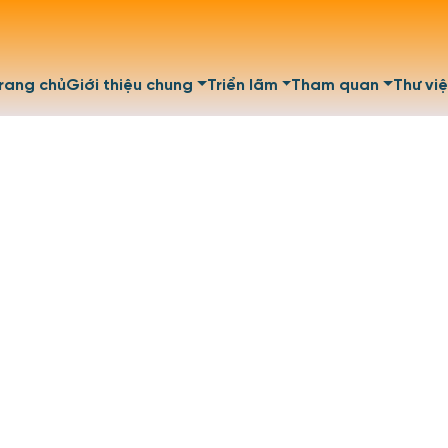
rang chủ
Giới thiệu chung
Triển lãm
Tham quan
Thư vi
Liên hệ với chúng tôi