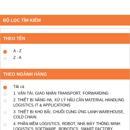
BỘ LỌC TÌM KIẾM
THEO TÊN
A - Z
Z - A
THEO NGÀNH HÀNG
Tất cả
1. VẬN TẢI, GIAO NHẬN TRANSPORT, FORWARDING
2. THIẾT BỊ NÂNG HẠ, XỬ LÝ HẬU CẦN MATERIAL HANDLING
LOGISTICS IT & APPLICATIONS
3. THIẾT BỊ KHO BÃI, CHUỖI CUNG ỨNG LẠNH WAREHOUSE,
COLD CHAIN
4. PHẦN MỀM LOGISTICS, ROBOT, NHÀ MÁY THÔNG MINH
LOGISTICS SOFTWARE, ROBOTICS, SMART FACTORY