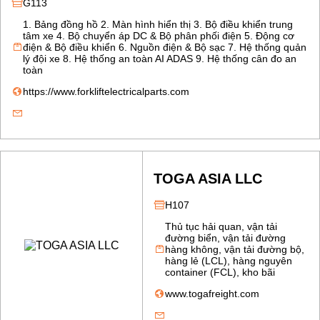
G113
1. Bảng đồng hồ 2. Màn hình hiển thị 3. Bộ điều khiển trung
tâm xe 4. Bộ chuyển áp DC & Bộ phân phối điện 5. Động cơ
điện & Bộ điều khiển 6. Nguồn điện & Bộ sạc 7. Hệ thống quản
lý đội xe 8. Hệ thống an toàn AI ADAS 9. Hệ thống cân đo an
toàn
https://www.forkliftelectricalparts.com
TOGA ASIA LLC
H107
Thủ tục hải quan, vận tải
đường biển, vận tải đường
hàng không, vận tải đường bộ,
hàng lẻ (LCL), hàng nguyên
container (FCL), kho bãi
www.togafreight.com