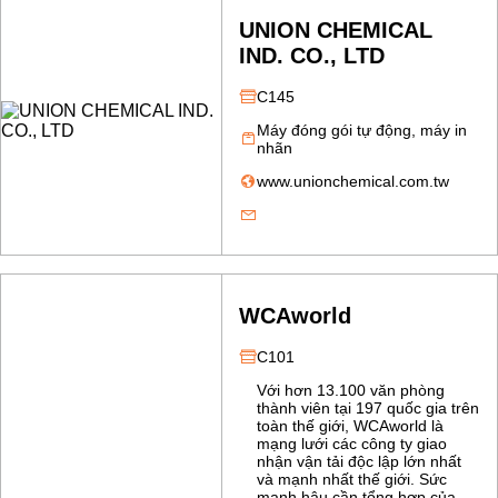
UNION CHEMICAL
IND. CO., LTD
C145
Máy đóng gói tự động, máy in
nhãn
www.unionchemical.com.tw
WCAworld
C101
Với hơn 13.100 văn phòng
thành viên tại 197 quốc gia trên
toàn thế giới, WCAworld là
mạng lưới các công ty giao
nhận vận tải độc lập lớn nhất
và mạnh nhất thế giới. Sức
mạnh hậu cần tổng hợp của