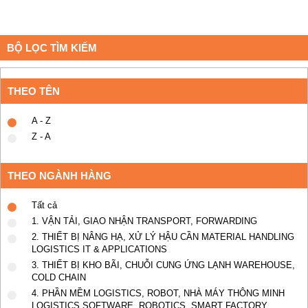
BỘ LỌC TÌM KIẾM
THEO TÊN
A - Z
Z - A
THEO NGÀNH HÀNG
Tất cả
1. VẬN TẢI, GIAO NHẬN TRANSPORT, FORWARDING
2. THIẾT BỊ NÂNG HẠ, XỬ LÝ HẬU CẦN MATERIAL HANDLING
LOGISTICS IT & APPLICATIONS
3. THIẾT BỊ KHO BÃI, CHUỖI CUNG ỨNG LẠNH WAREHOUSE,
COLD CHAIN
4. PHẦN MỀM LOGISTICS, ROBOT, NHÀ MÁY THÔNG MINH
LOGISTICS SOFTWARE, ROBOTICS, SMART FACTORY