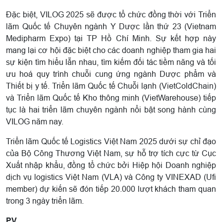
Đặc biệt, VILOG 2025 sẽ được tổ chức đồng thời với Triển
lãm Quốc tế Chuyên ngành Y Dược lần thứ 23 (Vietnam
Medipharm Expo) tại TP Hồ Chí Minh. Sự kết hợp này
mang lại cơ hội đặc biệt cho các doanh nghiệp tham gia hai
sự kiện tìm hiểu lẫn nhau, tìm kiếm đối tác tiềm năng và tối
ưu hoá quy trình chuỗi cung ứng ngành Dược phẩm và
Thiết bị y tế. Triển lãm Quốc tế Chuỗi lạnh (VietColdChain)
và Triển lãm Quốc tế Kho thông minh (VietWarehouse) tiếp
tục là hai triển lãm chuyên ngành nổi bật song hành cùng
VILOG năm nay.
Triển lãm Quốc tế Logistics Việt Nam 2025 dưới sự chỉ đạo
của Bộ Công Thương Việt Nam, sự hỗ trợ tích cực từ Cục
Xuất nhập khẩu, đồng tổ chức bởi Hiệp hội Doanh nghiệp
dịch vụ logistics Việt Nam (VLA) và Công ty VINEXAD (Ufi
member) dự kiến sẽ đón tiếp 20.000 lượt khách tham quan
trong 3 ngày triển lãm.
PV